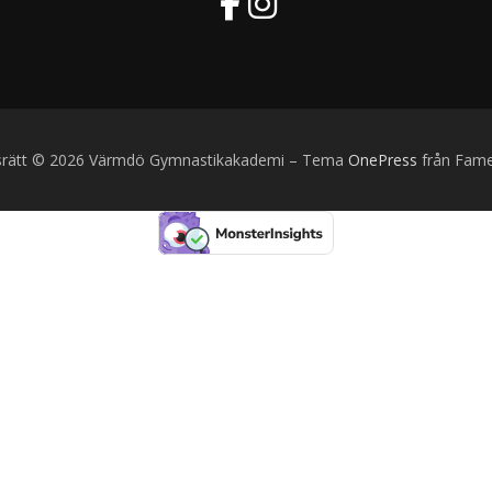
rätt © 2026 Värmdö Gymnastikakademi
–
Tema
OnePress
från Fam