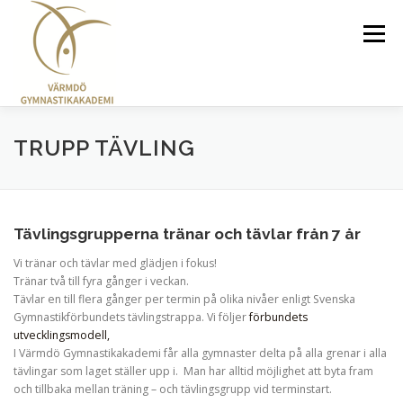
Hoppa
till
Meny
innehåll
GRUPPER OCH TRÄNINGSTIDER
TRUPP TÄVLING
ARRANGEMANG
LEDARE
Tävlingsgrupperna tränar och tävlar från 7 år
Vi tränar och tävlar med glädjen i fokus!
OM OSS
KLÄDER
Tränar två till fyra gånger i veckan.
Tävlar en till flera gånger per termin på olika nivåer enligt Svenska
Gymnastikförbundets tävlingstrappa. Vi följer
förbundets
utvecklingsmodell,
I Värmdö Gymnastikakademi får alla gymnaster delta på alla grenar i alla
tävlingar som laget ställer upp i. Man har alltid möjlighet att byta fram
och tillbaka mellan träning – och tävlingsgrupp vid terminstart.