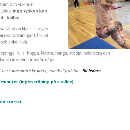
 barn och vuxna är
klädda.
Inga syskon kan
 i hallen.
na får utvecklas i sin egen
arens förklaringar hålls på
 och enkel nivå.
 springa, rulla, hoppa, klättra, hänga, stödja, balansera och
lar sin koordinationsförmåga.
tt barn
automatiskt plats
, anmäl dig då här:
Bli ledare
.
 minuter (ingen träning på skollov)
en startat.