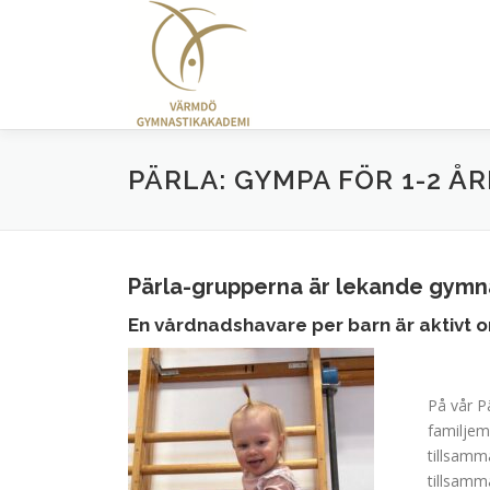
Hoppa
till
innehåll
PÄRLA: GYMPA FÖR 1-2 Å
Pärla-grupperna är lekande gymnas
En vårdnadshavare per barn är aktivt 
På vår P
familje
tillsamma
tillsamma